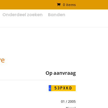
0 items
Onderdeel zoeken
Banden
ve
Op aanvraag
53PXKD
NL
01 / 2005