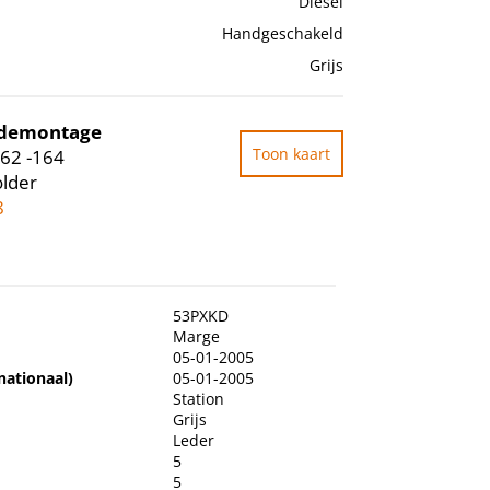
Diesel
Handgeschakeld
Grijs
odemontage
Toon kaart
62 -164
lder
8
53PXKD
Marge
05-01-2005
nationaal)
05-01-2005
Station
Grijs
Leder
5
5