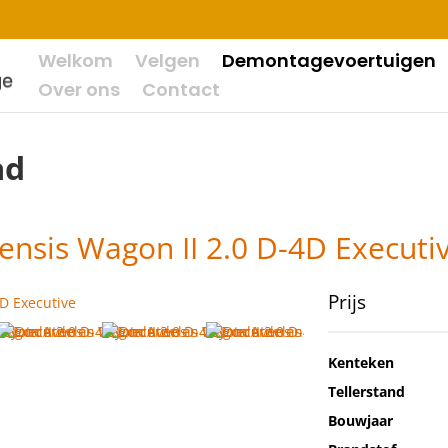
Welkom
Velgen
Demontagevoertuigen
Over ons
Contact
ad
nsis Wagon II 2.0 D-4D Executi
Prijs
Kenteken
Tellerstand
Bouwjaar