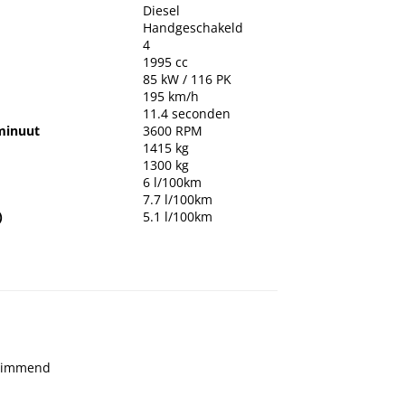
Diesel
Handgeschakeld
4
1995 cc
85 kW / 116 PK
195 km/h
11.4 seconden
minuut
3600 RPM
1415 kg
1300 kg
6 l/100km
7.7 l/100km
)
5.1 l/100km
 dimmend