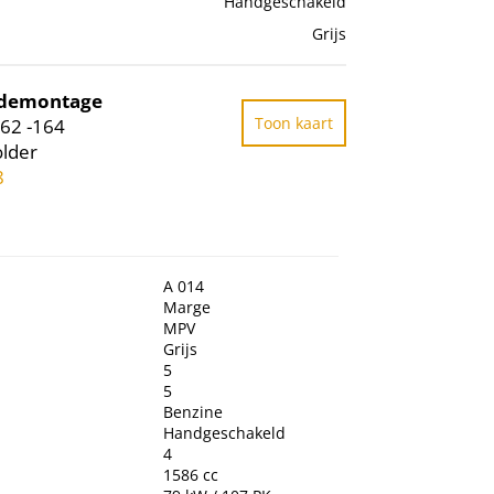
Handgeschakeld
Grijs
odemontage
Toon kaart
62 -164
lder
8
A 014
Marge
MPV
Grijs
5
5
Benzine
Handgeschakeld
4
1586 cc