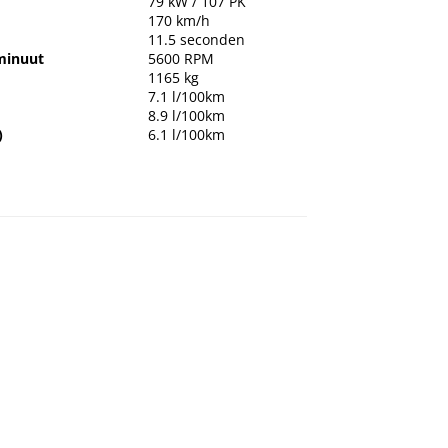
79 kW / 107 PK
170 km/h
11.5 seconden
minuut
5600 RPM
1165 kg
7.1 l/100km
8.9 l/100km
)
6.1 l/100km