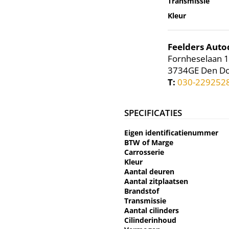
Transmissie
Kleur
Feelders Aut
Fornheselaan 1
3734GE Den Do
T:
030-229252
SPECIFICATIES
Eigen identificatienummer
BTW of Marge
Carrosserie
Kleur
Aantal deuren
Aantal zitplaatsen
Brandstof
Transmissie
Aantal cilinders
Cilinderinhoud